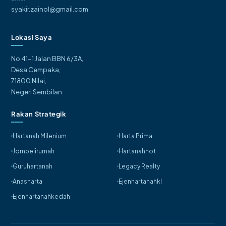
syakir.zainol@gmail.com
Lokasi Saya
No 41-1 Jalan BBN 6/3A,
Desa Cempaka,
71800 Nilai,
Negeri Sembilan
Rakan Strategik
Hartanah Milenium
Harta Prima
Jombelirumah
Hartanahhot
Guruhartanah
Legacy Realty
Anasharta
Ejenhartanahkl
Ejenhartanahkedah