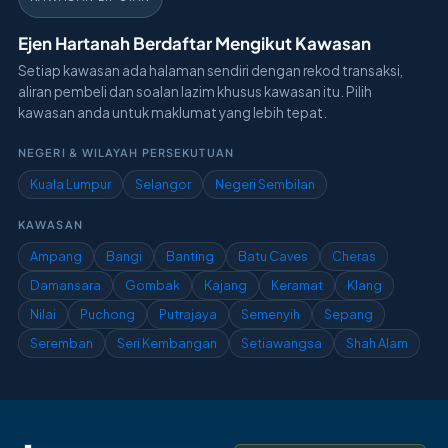
Ejen Hartanah Berdaftar Mengikut Kawasan
Setiap kawasan ada halaman sendiri dengan rekod transaksi,
aliran pembeli dan soalan lazim khusus kawasan itu. Pilih
kawasan anda untuk maklumat yang lebih tepat.
NEGERI & WILAYAH PERSEKUTUAN
Kuala Lumpur
Selangor
Negeri Sembilan
KAWASAN
Ampang
Bangi
Banting
Batu Caves
Cheras
Damansara
Gombak
Kajang
Keramat
Klang
Nilai
Puchong
Putrajaya
Semenyih
Sepang
Seremban
Seri Kembangan
Setiawangsa
Shah Alam