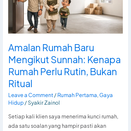
Mengikut
Sunnah:
Kenapa
Rumah
Perlu
Amalan Rumah Baru
Rutin,
Mengikut Sunnah: Kenapa
Bukan
Ritual
Rumah Perlu Rutin, Bukan
Ritual
Leave a Comment
/
Rumah Pertama
,
Gaya
Hidup
/
Syakir Zainol
Setiap kali klien saya menerima kunci rumah,
ada satu soalan yang hampir pasti akan